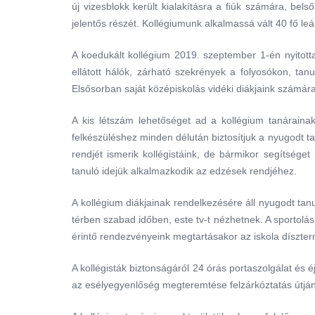
új vizesblokk került kialakításra a fiúk számára, be
jelentős részét. Kollégiumunk alkalmassá vált 40 fő le
A koedukált kollégium 2019. szeptember 1-én nyitot
ellátott hálók, zárható szekrények a folyosókon, tan
Elsősorban saját középiskolás vidéki diákjaink számára 
A kis létszám lehetőséget ad a kollégium tanárainak
felkészüléshez minden délután biztosítjuk a nyugodt t
rendjét ismerik kollégistáink, de bármikor segítsége
tanuló idejük alkalmazkodik az edzések rendjéhez.
A kollégium diákjainak rendelkezésére áll nyugodt tanul
térben szabad időben, este tv-t nézhetnek. A sportolás
érintő rendezvényeink megtartásakor az iskola díszter
A kollégisták biztonságáról 24 órás portaszolgálat és
az esélyegyenlőség megteremtése felzárkóztatás útján