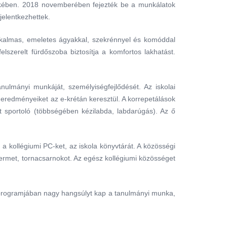
érdekében. 2018 novemberében fejezték be a munkálatok
jelentkezhettek.
lkalmas, emeletes ágyakkal, szekrénnyel és komóddal
lszerelt fürdőszoba biztosítja a komfortos lakhatást.
nulmányi munkáját, személyiségfejlődését. Az iskolai
 eredményeiket az e-krétán keresztül. A korrepetálások
lt sportoló (többségében kézilabda, labdarúgás). Az ő
k a kollégiumi PC-ket, az iskola könyvtárát. A közösségi
atermet, tornacsarnokot. Az egész kollégiumi közösséget
ai programjában nagy hangsúlyt kap a tanulmányi munka,