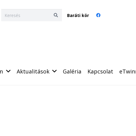
Baráti kör
um
Aktualitások
Galéria
Kapcsolat
eTwin