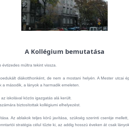
A Kollégium bemutatása
évtizedes múltra tekint vissza.
oedukált diákotthonként, de nem a mostani helyén. A Mester utcai ép
fiúk a második, a lányok a harmadik emeleten.
az iskolával közös igazgatás alá került.
zámára biztosítottak kollégiumi elhelyezést.
ása. Az ablakok teljes körű javítása, szükség szerinti cseréje mellett,
enntartói stratégia célul tűzte ki, az addig hosszú éveken át csak lány