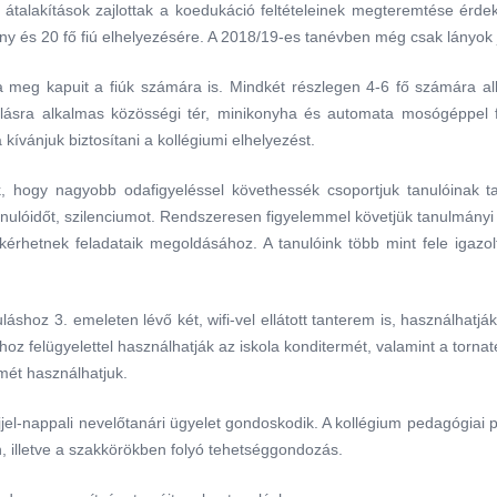
lső átalakítások zajlottak a koedukáció feltételeinek megteremtése 
ány és 20 fő fiú elhelyezésére. A 2018/19-es tanévben még csak lányok 
ta meg kapuit a fiúk számára is. Mindkét részlegen 4-6 fő számára a
ulásra alkalmas közösségi tér, minikonyha és automata mosógéppel fe
kívánjuk biztosítani a kollégiumi elhelyezést.
, hogy nagyobb odafigyeléssel követhessék csoportjuk tanulóinak ta
anulóidőt, szilenciumot. Rendszeresen figyelemmel követjük tanulmányi
t kérhetnek feladataik megoldásához. A tanulóink több mint fele igazo
áshoz 3. emeleten lévő két, wifi-vel ellátott tanterem is, használhatjá
hoz felügyelettel használhatják az iskola konditermét, valamint a torn
mét használhatjuk.
 éjjel-nappali nevelőtanári ügyelet gondoskodik. A kollégium pedagógi
, illetve a szakkörökben folyó tehetséggondozás.