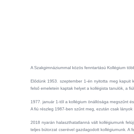
A Szakgimnáziummal közös fenntartású Kollégium több 
Elődünk 1953. szeptember 1-én nyitotta meg kapuit k
felső emeletein kaptak helyet a kollégista tanulók, a 
1977. január 1-től a kollégium önállósága megszűnt és 
A fiú részleg 1987-ben szűnt meg, ezután csak lányok s
2018 nyarán halaszthatatlanná vált kollégiumunk felújít
teljes bútorzat cserével gazdagodott kollégiumunk. A f