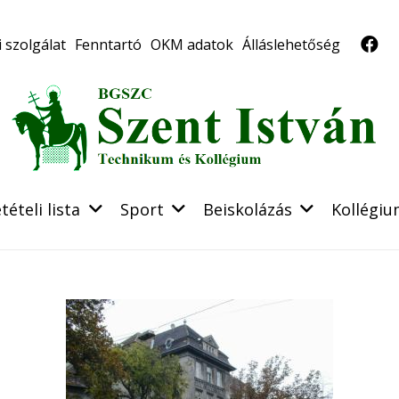
 szolgálat
Fenntartó
OKM adatok
Álláslehetőség
tételi lista
Sport
Beiskolázás
Kollégi