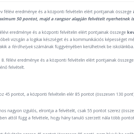
év félévi eredménye és a központi felvételin elért pontjainak összege
imum 50 pontot, majd a rangsor alapján felvételt nyerhetnek i
félévi eredménye és a központi felvételin elért pontjainak összege
ke
óbeli vizsgán a logikai készséget és a kommunikációs képességet mérő
akik a
férőhelyek
számának függvényében kerülhetnek be iskolánkba.
 8. félévi eredménye és a központi felvételin elért pontjainak összeg
énő felvételt.
 hoz 45 pontot, a központi felvételin elér 85 pontot (összesen 130 po
nos nagyon izgulós, elrontja a felvételit, csak 55 pontot szerez (össz
ben attól függ a felvétele, hogy hány tanuló szerzett nála több ponto