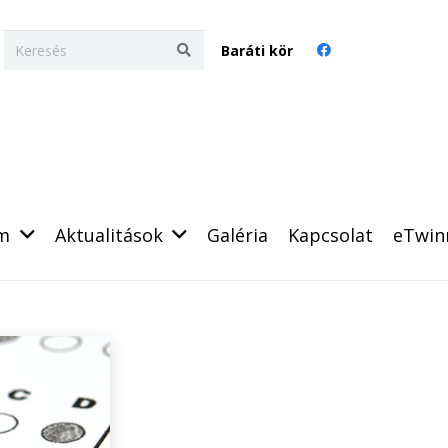
Baráti kör
um
Aktualitások
Galéria
Kapcsolat
eTwin