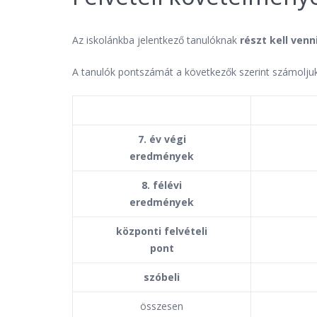
Az iskolánkba jelentkező tanulóknak
részt kell ven
A tanulók pontszámát a következők szerint számoljuk
7. év végi
eredmények
8. félévi
eredmények
központi felvételi
pont
szóbeli
összesen