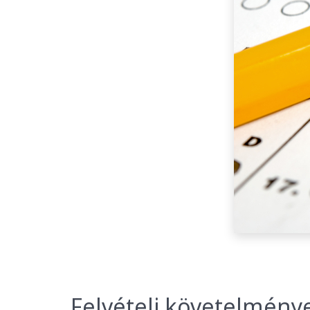
Felvételi követelmény