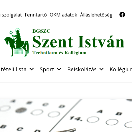
 szolgálat
Fenntartó
OKM adatok
Álláslehetőség
tételi lista
Sport
Beiskolázás
Kollégi