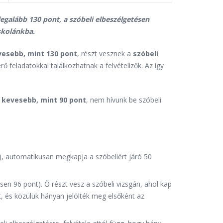
legalább 130 pont, a szóbeli elbeszélgetésen
skolánkba.
vesebb, mint 130 pont
, részt vesznek a
szóbeli
 feladatokkal találkozhatnak a felvételizők. Az így
e
kevesebb, mint 90 pont
, nem hívunk be szóbeli
nt), automatikusan megkapja a szóbeliért járó 50
esen 96 pont). Ő részt vesz a szóbeli vizsgán, ahol kap
t, és közülük hányan jelölték meg elsőként az