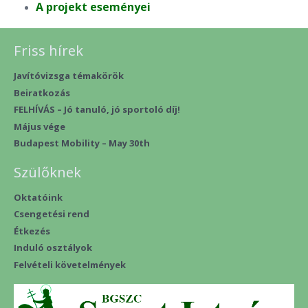
A projekt eseményei
Friss hírek
Javítóvizsga témakörök
Beiratkozás
FELHÍVÁS – Jó tanuló, jó sportoló díj!
Május vége
Budapest Mobility – May 30th
Szülőknek
Oktatóink
Csengetési rend
Étkezés
Induló osztályok
Felvételi követelmények