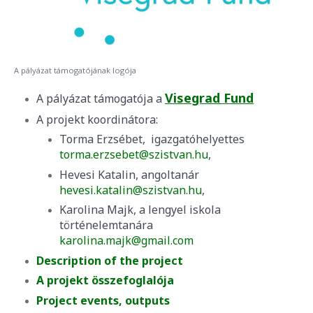
A pályázat támogatójának logója
Visegrad Fund
A pályázat támogatója a
A projekt koordinátora:
Torma Erzsébet, igazgatóhelyettes
torma.erzsebet@szistvan.hu
,
Hevesi Katalin, angoltanár
hevesi.katalin@szistvan.hu
,
Karolina Majk, a lengyel iskola
történelemtanára
karolina.majk@gmail.com
Description of the project
A projekt összefoglalója
Project events, outputs