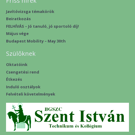
Friss hírek
Javítóvizsga témakörök
Beiratkozás
FELHÍVÁS – Jó tanuló, jó sportoló díj!
Május vége
Budapest Mobility – May 30th
Szülőknek
Oktatóink
Csengetési rend
Étkezés
Induló osztályok
Felvételi követelmények