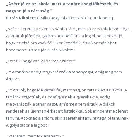
„Azért jó ez az iskola, mert a tanárok segítőkészek, és
nagyon jó a társaság.”
Purás Nikolett (
Csillaghegyi Általános Iskola, Budapest.
)
„Azért szeretek a Szent Istvánba járni, mert jó az iskola közössége.
A tanárok jófejűek, igyekeznek belőlünk a legtöbbet kihozni. Jó,
hogy az első óra csak fél 9-kor kezdődik, és 2-kor már lehet
hazamenni. És ide jár Purás Nikolett!”
„Tetszik, hogy van 20 perces szünet.”
„Itt a tanárok addig magyarázzák a tananyagot, amíg meg nem
értjük.”
„Én örülök, hogy ide vettek fel, mert nagyon tetszik ez az iskola. A
tanárok szigorúak, de odafigyelnek a gyerekekre, addig
magyarázzák a tananyagot, amíg meg nem értjük. A diákok
rendesek az újonnan érkezett fiatalokkal. Sok mindent meg lehet
tanulni. Azoknak ajánlom, akik szeretnek tanulni vagy jól tanulnak.
A gólyatábor a legjobb.”
„Szeretem, mert jók a tanárok.”