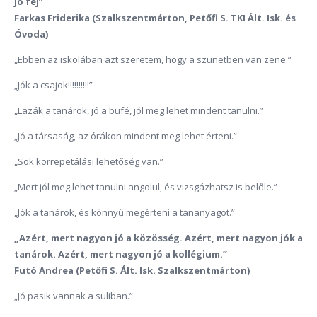
jó fej”
Farkas Friderika (Szalkszentmárton, Petőfi S. TKI Ált. Isk. és
Óvoda)
„Ebben az iskolában azt szeretem, hogy a szünetben van zene.”
„Jók a csajok!!!!!!!!!!”
„Lazák a tanárok, jó a büfé, jól meg lehet mindent tanulni.”
„Jó a társaság, az órákon mindent meg lehet érteni.”
„Sok korrepetálási lehetőség van.”
„Mert jól meg lehet tanulni angolul, és vizsgázhatsz is belőle.”
„Jók a tanárok, és könnyű megérteni a tananyagot.”
„Azért, mert nagyon jó a közösség. Azért, mert nagyon jók a
tanárok. Azért, mert nagyon jó a kollégium.”
Futó Andrea (Petőfi S. Ált. Isk. Szalkszentmárton)
„Jó pasik vannak a suliban.”