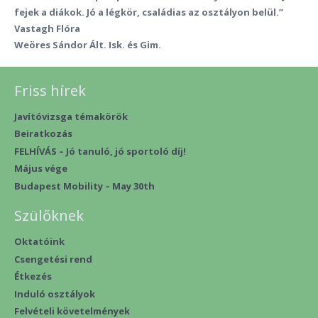
fejek a diákok. Jó a légkör, családias az osztályon belül.”
Vastagh Flóra
Weöres Sándor Ált. Isk. és Gim.
Friss hírek
Javítóvizsga témakörök
Beiratkozás
FELHÍVÁS – Jó tanuló, jó sportoló díj!
Május vége
Budapest Mobility – May 30th
Szülőknek
Oktatóink
Csengetési rend
Étkezés
Induló osztályok
Felvételi követelmények