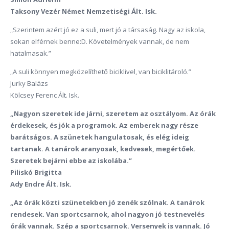
Taksony Vezér Német Nemzetiségi Ált. Isk.
„Szerintem azért jó ez a suli, mert jó a társaság. Nagy az iskola,
sokan elférnek benne:D. Követelmények vannak, de nem
hatalmasak.”
„A suli könnyen megközelíthető biciklivel, van biciklitároló.”
Jurky Balázs
Kölcsey Ferenc Ált. Isk.
„Nagyon szeretek ide járni, szeretem az osztályom. Az órák
érdekesek, és jók a programok. Az emberek nagy része
barátságos. A szünetek hangulatosak, és elég ideig
tartanak. A tanárok aranyosak, kedvesek, megértőek.
Szeretek bejárni ebbe az iskolába.”
Piliskó Brigitta
Ady Endre Ált. Isk.
„Az órák közti szünetekben jó zenék szólnak. A tanárok
rendesek. Van sportcsarnok, ahol nagyon jó testnevelés
órák vannak. Szép a sportcsarnok. Versenyek is vannak. Jó