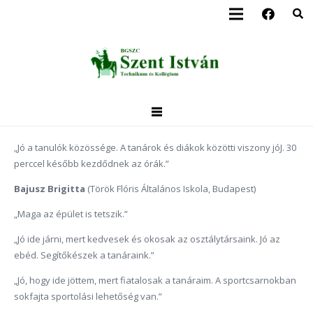
„Jó a tanulók közössége. A tanárok és diákok közötti viszony jóJ. 30
perccel később kezdődnek az órák.”
Bajusz Brigitta
(Török Flóris Általános Iskola, Budapest)
„Maga az épület is tetszik.”
„Jó ide járni, mert kedvesek és okosak az osztálytársaink. Jó az
ebéd. Segítőkészek a tanáraink.”
„Jó, hogy ide jöttem, mert fiatalosak a tanáraim. A sportcsarnokban
sokfajta sportolási lehetőség van.”