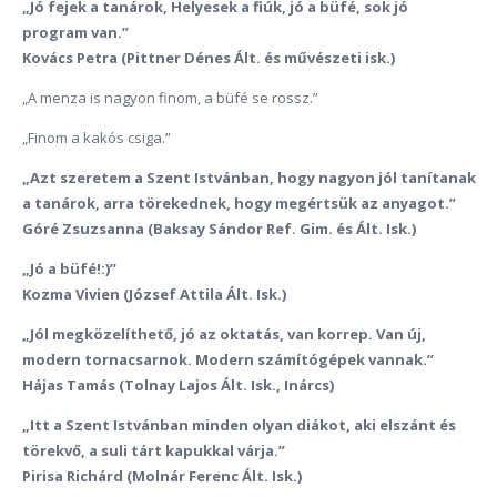
„Jó fejek a tanárok, Helyesek a fiúk, jó a büfé, sok jó
program van.”
Kovács Petra (Pittner Dénes Ált. és művészeti isk.)
„A menza is nagyon finom, a büfé se rossz.”
„Finom a kakós csiga.”
„Azt szeretem a Szent Istvánban, hogy nagyon jól tanítanak
a tanárok, arra törekednek, hogy megértsük az anyagot.”
Góré Zsuzsanna (Baksay Sándor Ref. Gim. és Ált. Isk.)
„Jó a büfé!:)”
Kozma Vivien (József Attila Ált. Isk.)
„Jól megközelíthető, jó az oktatás, van korrep. Van új,
modern tornacsarnok. Modern számítógépek vannak.”
Hájas Tamás (Tolnay Lajos Ált. Isk., Inárcs)
„Itt a Szent Istvánban minden olyan diákot, aki elszánt és
törekvő, a suli tárt kapukkal várja.”
Pirisa Richárd (Molnár Ferenc Ált. Isk.)