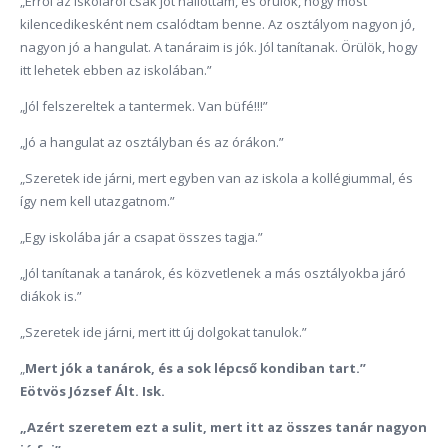
„Erről az iskoláról csak jót hallottam, és örülök, hogy most
kilencedikesként nem csalódtam benne. Az osztályom nagyon jó,
nagyon jó a hangulat. A tanáraim is jók. Jól tanítanak. Örülök, hogy
itt lehetek ebben az iskolában.”
„Jól felszereltek a tantermek. Van büfé!!!”
„Jó a hangulat az osztályban és az órákon.”
„Szeretek ide járni, mert egyben van az iskola a kollégiummal, és
így nem kell utazgatnom.”
„Egy iskolába jár a csapat összes tagja.”
„Jól tanítanak a tanárok, és közvetlenek a más osztályokba járó
diákok is.”
„Szeretek ide járni, mert itt új dolgokat tanulok.”
„
Mert jók a tanárok, és a sok lépcső kondiban tart.”
Eötvös József Ált. Isk.
„Azért szeretem ezt a sulit, mert itt az összes tanár nagyon