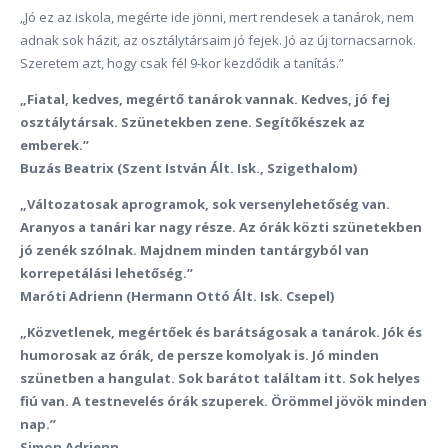
„Jó ez az iskola, megérte ide jönni, mert rendesek a tanárok, nem
adnak sok házit, az osztálytársaim jó fejek. Jó az új tornacsarnok.
Szeretem azt, hogy csak fél 9-kor kezdődik a tanítás.”
„Fiatal, kedves, megértő tanárok vannak. Kedves, jó fej
osztálytársak. Szünetekben zene. Segítőkészek az
emberek.”
Buzás Beatrix (Szent István Ált. Isk., Szigethalom)
„Változatosak aprogramok, sok versenylehetőség van.
Aranyos a tanári kar nagy része. Az órák közti szünetekben
jó zenék szólnak. Majdnem minden tantárgyból van
korrepetálási lehetőség.”
Maróti Adrienn (Hermann Ottó Ált. Isk. Csepel)
„Közvetlenek, megértőek és barátságosak a tanárok. Jók és
humorosak az órák, de persze komolyak is. Jó minden
szünetben a hangulat. Sok barátot találtam itt. Sok helyes
fiú van. A testnevelés órák szuperek. Örömmel jövök minden
nap.”
Simon Adrienn