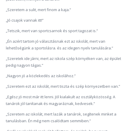
„Szeretem a sulit, mert finom a kaja.”
„Jó csajok vannak itt!”
„Tetszik, mert van sportcsarnok és sport tagozat is.”
„Én azért tartom jó választásnak ezt az iskolát, mert van
lehetőségünk a sportolásra. és az idegen nyelv tanulására.”
„Szeretek ide járni, mert az iskola szép környéken van, az épület
pedig nagyon tágas.”
„Nagyon jó a közlekedés az iskolához.”
„Szeretem ezt az iskolát, mert tiszta és szép környezetben van.”
„Egész jó most már itt lenni. Jól kialakult az osztályközösség. A
tanárok jól tanítanak és magyaráznak, kedvesek.”
„Szeretem az iskolát, mert lazák a tanárok, segítenek minket a
tanulásban. Én még nem csalódtam semmiben.”