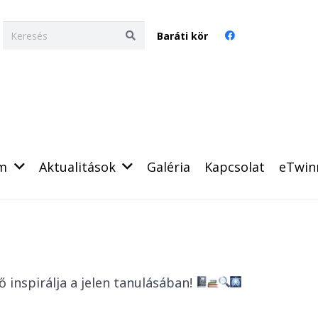
Baráti kör
um
Aktualitások
Galéria
Kapcsolat
eTwin
 inspirálja a jelen tanulásában!