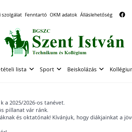
 szolgálat
Fenntartó
OKM adatok
Álláslehetőség
tételi lista
Sport
Beiskolázás
Kollégi
k a 2025/2026-os tanévet.
 pillanat vár ránk.
áknak és oktatónak! Kívánjuk, hogy diákjainkat a jövő