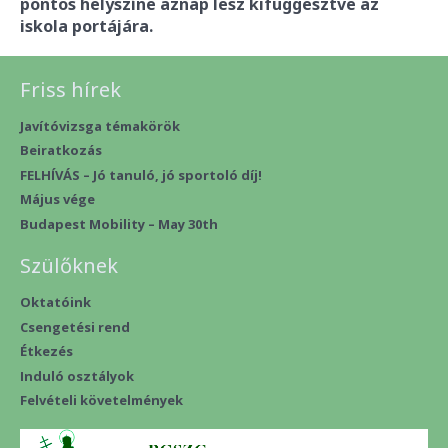
pontos helyszíne aznap lesz kifüggesztve az
iskola portájára.
Friss hírek
Javítóvizsga témakörök
Beiratkozás
FELHÍVÁS – Jó tanuló, jó sportoló díj!
Május vége
Budapest Mobility – May 30th
Szülőknek
Oktatóink
Csengetési rend
Étkezés
Induló osztályok
Felvételi követelmények