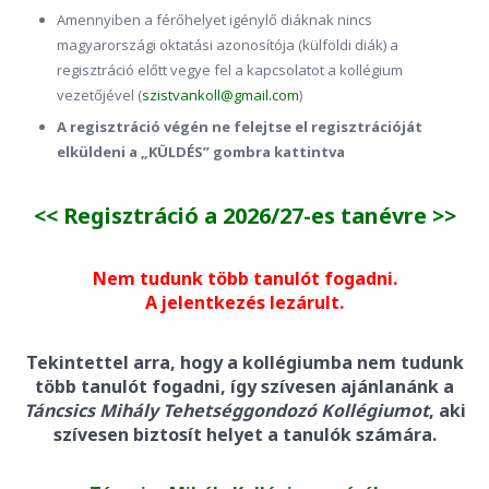
Amennyiben a férőhelyet igénylő diáknak nincs
magyarországi oktatási azonosítója (külföldi diák) a
regisztráció előtt vegye fel a kapcsolatot a kollégium
vezetőjével (
szistvankoll@gmail.com
)
A regisztráció végén ne felejtse el regisztrációját
elküldeni a „KÜLDÉS” gombra kattintva
<< Regisztráció a 2026/27-es tanévre >>
Nem tudunk több tanulót fogadni.
A jelentkezés lezárult.
Tekintettel arra, hogy a kollégiumba nem tudunk
több tanulót fogadni, így szívesen ajánlanánk a
Táncsics Mihály Tehetséggondozó Kollégiumot
, aki
szívesen biztosít helyet a tanulók számára.