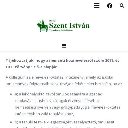
Tájékoztatjuk, hogy a nemzeti köznevelésről szóló 2011. évi
CXC. törvény 17. §-a alapjá
n:
A kollégium az a nevelési-oktatási intézmény, amely az iskolai
tanulmányok folytatásához szükséges feltételeket biztosítja, ha az
a) a lakóhelyüktől távol tanulók számára a szabad
iskolaválasztáshoz való joguk érvényesítéséhez,
nemzetiségi nyelven vagy gyógypedagógiai nevelési-oktatási
intézményben való tanulásukhoz,
b) a tanuló testi-lelki egészségét veszélyeztető, tanulását