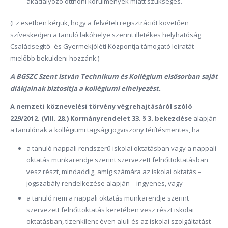
akadályozó otthoni körülmények miatt szükséges.
(Ez esetben kérjük, hogy a felvételi regisztrációt követően
szíveskedjen a tanuló lakóhelye szerint illetékes helyhatóság
Családsegítő- és Gyermekjóléti Központja támogató leiratát
mielőbb beküldeni hozzánk.)
A BGSZC Szent István Technikum és Kollégium elsősorban saját
diákjainak biztosítja a kollégiumi elhelyezést.
A nemzeti köznevelési törvény végrehajtásáról szóló
229/2012. (VIII. 28.) Kormányrendelet 33. § 3. bekezdése
alapján
a tanulónak a kollégiumi tagsági jogviszony térítésmentes, ha
a tanuló nappali rendszerű iskolai oktatásban vagy a nappali
oktatás munkarendje szerint szervezett felnőttoktatásban
vesz részt, mindaddig, amíg számára az iskolai oktatás –
jogszabály rendelkezése alapján – ingyenes, vagy
a tanuló nem a nappali oktatás munkarendje szerint
szervezett felnőttoktatás keretében vesz részt iskolai
oktatásban, tizenkilenc éven aluli és az iskolai szolgáltatást –