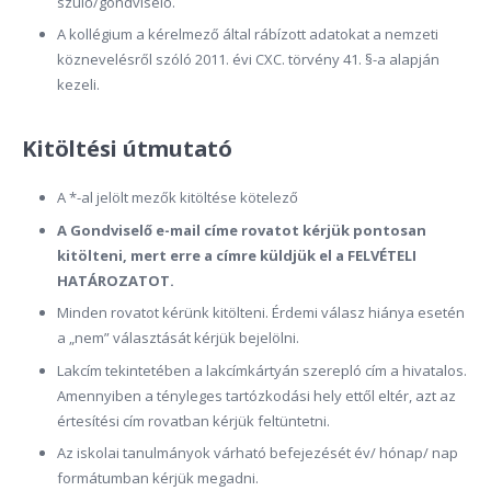
szülő/gondviselő.
A kollégium a kérelmező által rábízott adatokat a nemzeti
köznevelésről szóló 2011. évi CXC. törvény 41. §-a alapján
kezeli.
Kitöltési útmutató
A *-al jelölt mezők kitöltése kötelező
A Gondviselő e-mail címe rovatot kérjük pontosan
kitölteni, mert erre a címre küldjük el a FELVÉTELI
HATÁROZATOT.
Minden rovatot kérünk kitölteni. Érdemi válasz hiánya esetén
a „nem” választását kérjük bejelölni.
Lakcím tekintetében a lakcímkártyán szerepló cím a hivatalos.
Amennyiben a tényleges tartózkodási hely ettől eltér, azt az
értesítési cím rovatban kérjük feltüntetni.
Az iskolai tanulmányok várható befejezését év/ hónap/ nap
formátumban kérjük megadni.