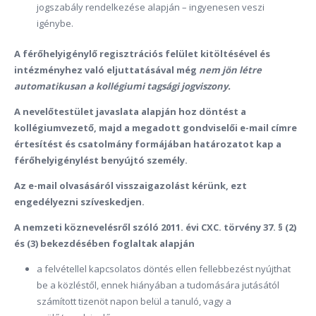
jogszabály rendelkezése alapján – ingyenesen veszi
igénybe.
A férőhelyigénylő regisztrációs felület kitöltésével és
intézményhez való eljuttatásával még
nem jön létre
automatikusan a kollégiumi tagsági jogviszony
.
A nevelőtestület javaslata alapján hoz döntést a
kollégiumvezető, majd a megadott gondviselői e-mail címre
értesítést és csatolmány formájában határozatot kap a
férőhelyigénylést benyújtó személy.
Az e-mail olvasásáról visszaigazolást kérünk, ezt
engedélyezni szíveskedjen.
A nemzeti köznevelésről szóló 2011. évi CXC. törvény 37. § (2)
és (3) bekezdésében foglaltak alapján
a felvétellel kapcsolatos döntés ellen fellebbezést nyújthat
be a közléstől, ennek hiányában a tudomására jutásától
számított tizenöt napon belül a tanuló, vagy a