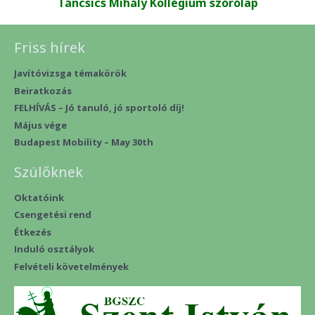
Táncsics Mihály Kollégium szórólap
Friss hírek
Javítóvizsga témakörök
Beiratkozás
FELHÍVÁS – Jó tanuló, jó sportoló díj!
Május vége
Budapest Mobility – May 30th
Szülőknek
Oktatóink
Csengetési rend
Étkezés
Induló osztályok
Felvételi követelmények