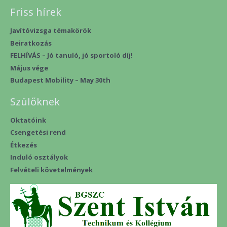
Friss hírek
Javítóvizsga témakörök
Beiratkozás
FELHÍVÁS – Jó tanuló, jó sportoló díj!
Május vége
Budapest Mobility – May 30th
Szülőknek
Oktatóink
Csengetési rend
Étkezés
Induló osztályok
Felvételi követelmények